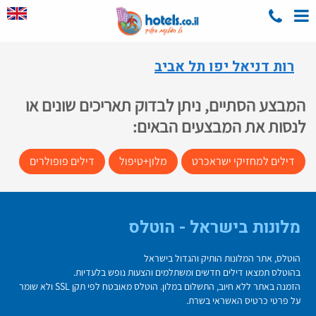
רות דניאל יפו תל אביב
המבצע הסתיים, ניתן לבדוק תאריכים שונים או
לנסות את המבצעים הבאים:
דילים למחזיקי ישראכרט
מלון+טיפול
דילים פופולרים
מלונות בישראל - הוטלס
הוטלס, אתר המלונות הותיק והגדול בישראל
בהוטלס תמצאו דילים חדשים ומשתלמים והצעות נופש בלעדיות.
הזמנה באתר ללא חיוב, התשלום במלון. הוטלס מאובטח לפי תקן SSL ולא שומר
על פרטי כרטיס האשראי בשרת.