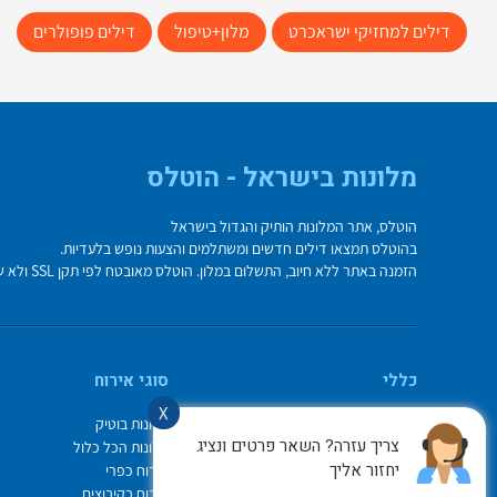
דילים למחזיקי ישראכרט
מלון+טיפול
דילים פופולרים
מלונות בישראל - הוטלס
הוטלס, אתר המלונות הותיק והגדול בישראל
בהוטלס תמצאו דילים חדשים ומשתלמים והצעות נופש בלעדיות.
הזמנה באתר ללא חיוב, התשלום במלון. הוטלס מאובטח לפי תקן SSL ולא שומר על פרטי כרטיס האשראי בשרת.
כללי
סוגי אירוח
X
מי אנחנו
מלונות בוטיק
צריך עזרה? השאר פרטים ונציג
איך משתמשים באתר
מלונות הכל כלול
יחזור אליך
צור קשר
אירוח כפרי
תיק ההזמנות
אירוח בקיבוצים