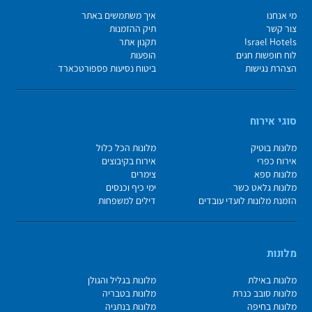
מי אנחנו
איך משתמשים באתר
צור קשר
תיק ההזמנות
Israel Hotels
תקנון אתר
לוח חופשות חגים
הופעות
הצהרת נגישות
ביטוח נסיעות פספורטכארד
סוגי אירוח
מלונות בוטיק
מלונות הכל כלול
אירוח כפרי
אירוח בקיבוצים
מלונות ספא
צימרים
מלונות גלאט כשר
ימי כיף וכנסים
הזמנת מלונות לועדי עובדים
דילים למשפחות
מלונות
מלונות באילת
מלונות בגליל והגולן
מלונות סובב כנרת
מלונות בטבריה
מלונות בחיפה
מלונות בנתניה