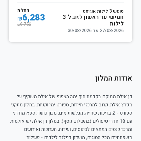
החל מ
לילות אוגוסט
6,283
חמישי עד ראשון לזוג ל-3
₪
לות
6,756
₪
27/08 עד 30/08/2026
ת המלון
ת ממוקם בקדמת חוף ימה הצפוני של אילת משקיף על
לת. קרוב למרכזי תיירות, ספורט ימי וקניות. במלון מתקני
ספורט - 2 בריכות שחייה, מגלשות מים, מכון כושר, ספא מודרני
ם 18 חדרי טיפולים (בתשלום נוסף), במלון דן אילת יש אולמות
נסים המתאים לכינוסים, ועידות, תערוכות ואירועים
ם מכל הסוגים, מועדון דנילנד לילדים - פעילות