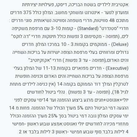
 לילדים בשטח הבריכה, דיסקו, פעילויות יצירתיות
ומועדון לנוער - אינטרנט ומשחקי מחשב. המלון כולל 375 חדרים
מתוכם 48 סוויטות, חדרי משפחה וסוויטה נשיאותית. סוגי חדרים :
חדרי "סטנדרט" (Standard) - קומות 3-10 עם מרפסת משקיפה
לים, (תפוסה - מקסימום 3 נפשות כולל תינוקות. חדרי "דה לוקס"
(Deluxe) - ממוקמים בקומות 3 - 10 במרכז המלון. חדרים
ומרווחים בעלי מרפסת הצופה ישירות על בריכות השחייה
והים האדום,(תפוסה - עד 3 נפשות ) חדרי "אקזקיוטיב"
(Executive) - חדרים מפוארים בקומות 11-13 של המלון בעלי
הצופה על בריכות השחייה והים האדום וכניסה חופשית
לטרקלין המלך דוד הממוקם בקומה 14 (אין כניסה לילדים מתחת
לגיל 18), (תפוסה - עד 3 נפשות) . נהלי ביטול לחודשים
יולי+אוגוסט+חגים מרגע ביצוע ההזמנה ועד 14ימי עסקים לפני
ההגעה דמי הביטול הינם 5% מערך הכולל של ההזמנה .פחות מ 14
המלון גובה דמי ביטול בסך 25% מערך ההזמנה הכולל
 מכירה לחודשים יולי ואגוסט:אמצע שבוע ראשון -חמישי
4 לילות בלבד.סוף שבוע חמישי -ראשון 3 לילות בלבד או 2