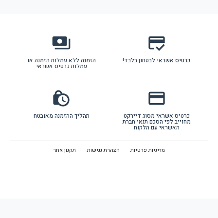
payments
credit_score
יס אשראי לבטחון בלבד!
הזמנה ללא עמלות הזמנה או
עמלות כרטיס אשראי
lock_clock
credit_card
טיס אשראי מסוג דיירקט
תהליך ההזמנה מאובטח
ייב לפי הסכם תנאי חברת
האשראי עם הלקוח
מדיניות פרטיות
הצהרת נגישות
תקנון אתר