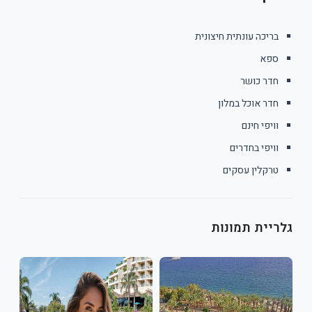
ה עונתית חיצונית
כושר
אוכל במלון
י חינם
י בחדרים
ין עסקים
ת תמונות