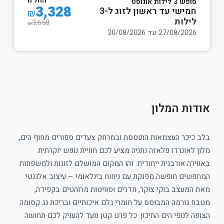
החל מ
סופש 3 לילות אוגוסט
3,328
חמישי עד ראשון לזוג ל-3
₪
לילות
3,658
₪
27/08/2026 עד 30/08/2026
אודות המלון
בלב כיכר העצמאות התוססת ובמרחק צעדים ספורים מחוף הים,
מלון לאונרדו פלאזה נתניה מציע לכם חוויית נופש יוקרתית
באווירה אורבנית ייחודית. זהו המקום המושלם לזוגות ולמשפחות
המחפשים חופשה מפנקת עם ניחוח בינלאומי – עיצוב אלגנטי
מאת המעצב בוקי צוקר, חדרים וסוויטות מרוהטים בקפידה,
מטבח גורמה המבוסס על חומרי גלם איכותיים ובריכת גג קסומה
הצופה לנופי הים התיכון. כל פרט קטן נועד להעניק לכם תחושה