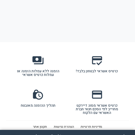
payments
credit_score
כרטיס אשראי לבטחון בלבד!
הזמנה ללא עמלות הזמנה או
עמלות כרטיס אשראי
lock_clock
credit_card
כרטיס אשראי מסוג דיירקט
תהליך ההזמנה מאובטח
מחוייב לפי הסכם תנאי חברת
האשראי עם הלקוח
מדיניות פרטיות
הצהרת נגישות
תקנון אתר