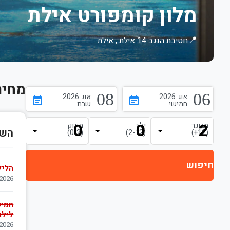
מלון קומפורט אילת
📍
חטיבת הנגב 14 אילת , אילת
מחיר
08
06
אוג
2026
אוג
2026
event_note
event_note
חמישי
שבת
מבוגר
ילד
תינוק
השב
(0-2)
(2-12)
(12+)
הליל
06/08/2026
לילו
06/08/2026