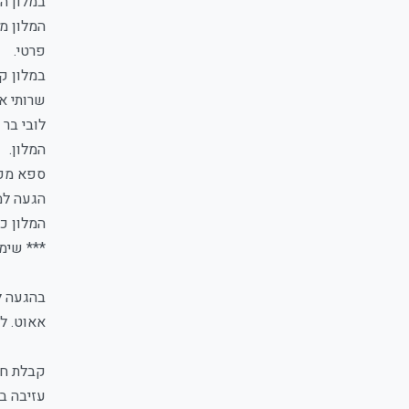
במלון הו
פרטי.
במלון קו
שרותי אי
לובי בר 
המלון.
ספא מפנ
הגעה למלון החל מגיל 21 ומ
המלון כ
*** שימ
אאוט. לל
קבלת חדרים החל מה
עזיבה בימי חול