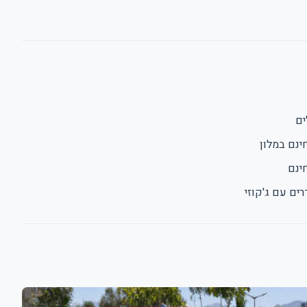
ים
ינם במלון
חינם
ים עם ג'קוזי