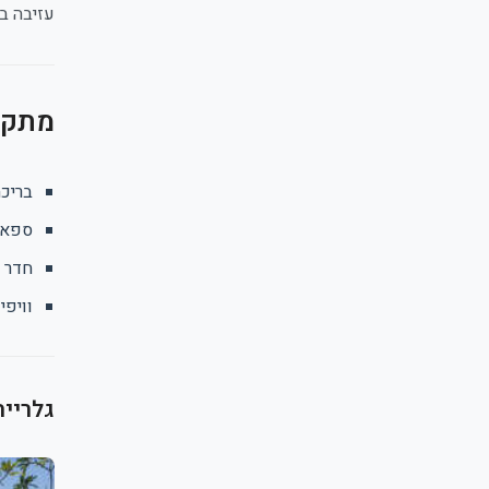
עזיבה במוצ"ש
מתקני
בריכה
ספא
חדר א
וויפי
גלריית