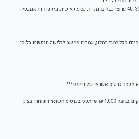
חיר נוח לכל כיס.
המלון מציע 98 חדרי אירוח נוחים ומפנקים בעיצוב עכשווי וכוללים מסכי לד "30 ,40 ערוצי כבלים, מקרר, כספת אישית, מיזוג וחדר אמבטיה
י חינם בכל רחבי המלון, עמדות מחשב לגלישה חופשית בלובי
לא מכבד כרטיס אשראי של דיינרס***
בהגעה למלון יש להציג תעודה מזהה, ולצד תשלום עבור החדר יידרש פיקדון נזקים בגובה 1,000 ₪ שייתפס בכרטיס אשראי וישוחרר בצ'ק