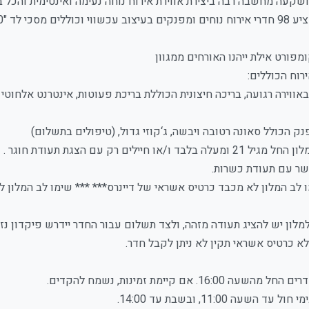
שקעה מחשבה רבה ביצירת אווירת אירוח נוחה נעימה ואינטימית והכל במ
מפורט אילת ייהנו האורחים ממגוון
רוח הכוללים:
באווירה רגועה, בריכה חיצונית הכוללת בריכת פעוטות, אינטרנט אלחוט
ק הכולל סאונה רטובה ויבשה, ג‘קוזי גדול, (טיפולים בתשלום)
עלה בלבד ו/או חיילים רק עם הצגת תעודת חוגר .
שר עם תעודת כשרות.
ו לב המלון לא מכבד כרטיס אשראי של דיינרס*** *** שימו לב המלון 
א כרטיס אשראי תקין לא ניתן לקבל חדר.
שעה 16:00. אם קיימת זמינות, נשמח להקדים.
 עד השעה 11:00, ובשבת עד 14:00.