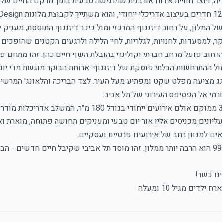
ה, ויוצר חוויית אירוח אורבנית שמרגישה טבעית בתוך מרקם החיים של ר
של המלון, על רחוב דיזנגוף המרכזי ומול כיכר דיזנגוף התוססת, מענ
, למסעדות, לחנויות, לגלריות, לחיי הלילה ולרגעים הקטנים שהופכים
רחוב פועל מרחב חברתי וקולינרי בהובלת השף חיים כהן. זהו מתחם פ
 ההתרחשות הבלתי פוסקת של דיזנגוף. ארוחת הבוקר מוגשת מדי יום בין השעות 07:30–10:30
ג מציעה מפלט שקט ומפתיע מעל העיר. לצד הבריכה והלאונג' המרשים,
רמי אל הפסיפס העירוני של תל אביב.
בקומה 3 ממוקם אולם אירועים ייחודי בגודל
יונים מכניסים אליו אור יום טבעי ומעניקים תחושה פתוחה, מוארת ואוו
ים למגוון רחב של אירועים פרטיים ועסקיים.
.
נו כשר!
 ילדים מגיל 10 ומעלה