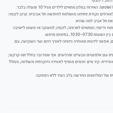
חוב דיזנגוף.
יק לאורחים נקודת פתיחה מושלמת לחופשה תל אביבית: קרוב לקפה
 את תל אביב למה שהיא.
תוח ודינמי, המתאים לארוחה, לקפה, למשקה או פשוט לישיבה
, בתיאום מראש.
 אפשר ליהנות מאווירה נינוחה לאורך היום ועד השקיעה, עם
 180 מ"ר, המשלב אדריכלות מודרנית עם אלמנטים טבעיים ומרגיעים. אף שמדובר בחלל תת-קרקעי,
רירית. קיר מים זורמים מוסיף לאווירה היוקרתית והשלווה, והחלל