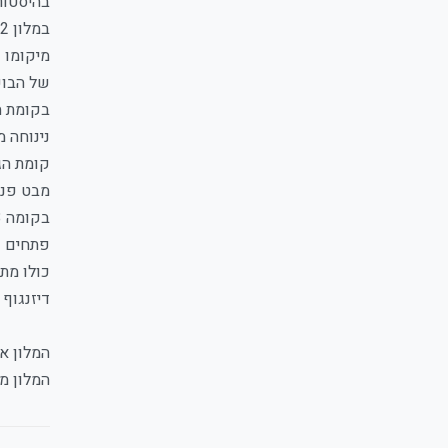
בהיסטורי
במלון 122 חדרים בעיצוב אדריכלי ייחודי, והוא משתייך לקבוצת מלונות Isrotel Design. האירוח במלון מתאים לילדים מגיל 10 ומעלה בלבד.
מיקומו 
של הבוקר
בקומת ה
נינוחה מול
קומת הג
מבט פנו
פתחים על
כולו מתא
דיזנגוף 99 הוא הרבה יותר ממלון. זהו מוסד תל אביבי שקיבל חיים חדשים - הבית של המלונאות החדשה בלב העיר ללא הפסקה
המלון אי
המלון מארח