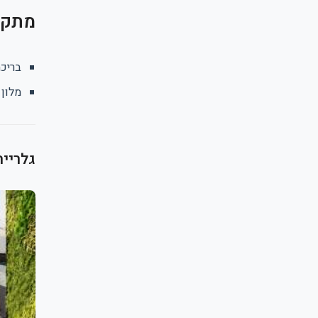
מתקני
בריכה
מלון 
גלריית