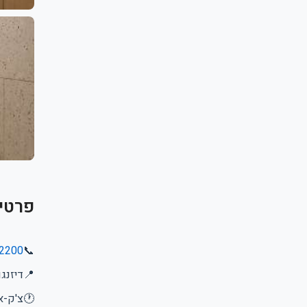
פרטי
2200
📞
📍
דיזנגוף 99, ת
🕐
צ'ק-אין: 15:00 | צ'ק