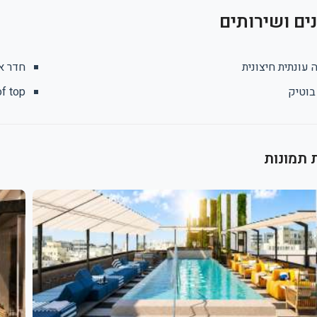
ם ושירותים
 עונתית חיצונית
חדר א
בוטיק
f top
 תמונות