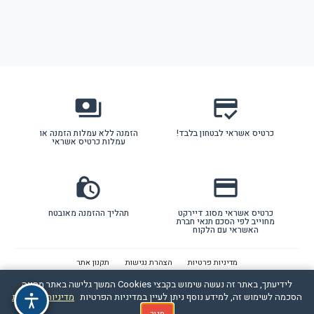
payments
credit_score
כרטיס אשראי לבטחון בלבד!
הזמנה ללא עמלות הזמנה או
עמלות כרטיס אשראי
lock_clock
credit_card
כרטיס אשראי מסוג דיירקט
תהליך ההזמנה מאובטח
מחוייב לפי הסכם תנאי חברת
האשראי עם הלקוח
מדיניות פרטיות
הצהרת נגישות
תקנון אתר
לידיעתך, באתר זה נעשה שימוש בקבצי Cookies המשך גלישה באתר מהווה
הסכמה לשימוש זה, למידע נוסף ניתן לעיין במדיניות הפרטיות
מדיניות הפרטיות
להזמנה
סגור