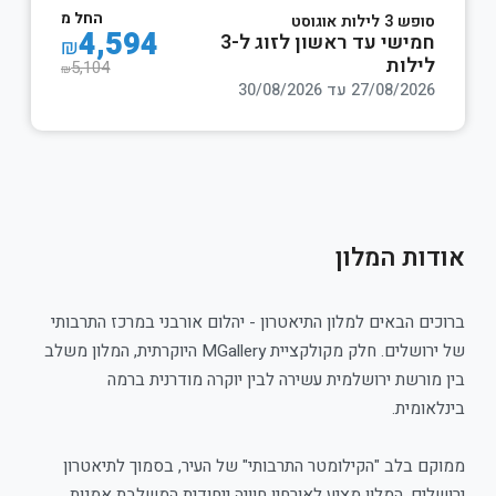
החל מ
סופש 3 לילות אוגוסט
4,594
חמישי עד ראשון לזוג ל-3
₪
לילות
5,104
₪
27/08/2026 עד 30/08/2026
אודות המלון
ברוכים הבאים למלון התיאטרון - יהלום אורבני במרכז התרבותי
של ירושלים. חלק מקולקציית MGallery היוקרתית, המלון משלב
בין מורשת ירושלמית עשירה לבין יוקרה מודרנית ברמה
בינלאומית.
ממוקם בלב "הקילומטר התרבותי" של העיר, בסמוך לתיאטרון
ירושלים, המלון מציע לאורחיו חוויה ייחודית המשלבת אמנות,