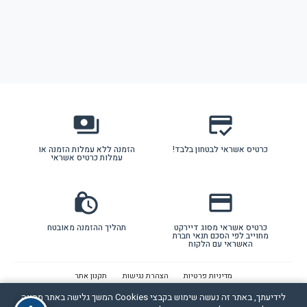
payments
credit_score
כרטיס אשראי לבטחון בלבד!
הזמנה ללא עמלות הזמנה או
עמלות כרטיס אשראי
lock_clock
credit_card
כרטיס אשראי מסוג דיירקט
תהליך ההזמנה מאובטח
מחוייב לפי הסכם תנאי חברת
האשראי עם הלקוח
מדיניות פרטיות
הצהרת נגישות
תקנון אתר
לידיעתך, באתר זה נעשה שימוש בקבצי Cookies המשך גלישה באתר מהווה