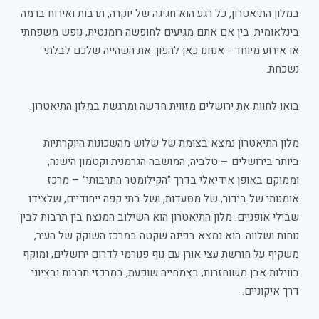
במלון התיאטרון, כל רגע הוא חגיגה של יוקרה, תרבות ואירוח ברמה
בינלאומית. בין אם אתם מגיעים לחופשה רומנטית, נופש משפחתי
או אירוע מיוחד - אנחנו כאן להפוך את השהייה שלכם לבלתי
נשכחת.
בואו לחוות את ירושלים מזווית חדשה ומרגשת במלון התיאטרון.
מלון התיאטרון נמצא בצומת של שלוש מהשכונות היוקרתיות
ביותר בירושלים – טלביה, המושבה הגרמנית וקטמון הישנה,
וממוקם באופן אידיאלי בדרך "הקילומטר התרבותי" – מרכז
אומנותי של בידור, של מסעדות, ושל בתי קפה ייחודיים, שלצידו
שבילי אופניים. מלון התיאטרון הוא השילוב המנצח בין תרבות לבין
נוחות ושלווה. הוא נמצא בפינה שקטה במרכז השוקק של העיר,
משקיף על חורשת עצי אורן עם נוף פנורמי לדרום ירושלים, ומוקף
בווילות אבן משוחזרות, בצמחייה שופעת, במרכזי תרבות ובציוני
דרך איקוניים.