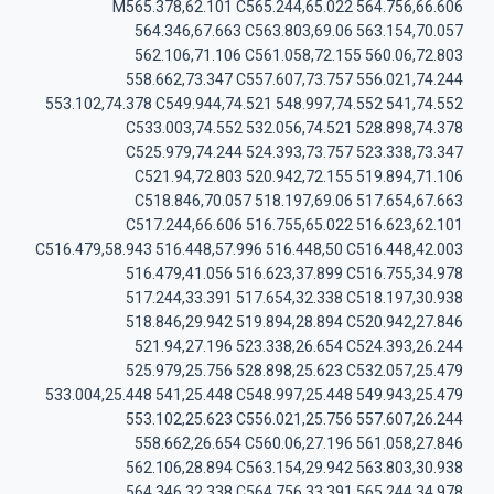
M565.378,62.101 C565.244,65.022 564.756,66.606
564.346,67.663 C563.803,69.06 563.154,70.057
562.106,71.106 C561.058,72.155 560.06,72.803
558.662,73.347 C557.607,73.757 556.021,74.244
553.102,74.378 C549.944,74.521 548.997,74.552 541,74.552
C533.003,74.552 532.056,74.521 528.898,74.378
C525.979,74.244 524.393,73.757 523.338,73.347
C521.94,72.803 520.942,72.155 519.894,71.106
C518.846,70.057 518.197,69.06 517.654,67.663
C517.244,66.606 516.755,65.022 516.623,62.101
C516.479,58.943 516.448,57.996 516.448,50 C516.448,42.003
516.479,41.056 516.623,37.899 C516.755,34.978
517.244,33.391 517.654,32.338 C518.197,30.938
518.846,29.942 519.894,28.894 C520.942,27.846
521.94,27.196 523.338,26.654 C524.393,26.244
525.979,25.756 528.898,25.623 C532.057,25.479
533.004,25.448 541,25.448 C548.997,25.448 549.943,25.479
553.102,25.623 C556.021,25.756 557.607,26.244
558.662,26.654 C560.06,27.196 561.058,27.846
562.106,28.894 C563.154,29.942 563.803,30.938
564.346,32.338 C564.756,33.391 565.244,34.978