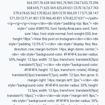
564.297,76.634 565.965,74.965 C567.633,73.296
568.659,71.625 569.425,69.651 C570.167,67.743
570.674,65.562 570.82,62.369 C570.966,59.17 571,58.147
571,50 C571,41.851 570.966,40.831 570.82,37.631"></path>
</g></g></g></svg></div><div style="padding-top: 8px;"> <div
style=" color:#3897f0; font-family:Arial,sans-serif; font-
size:14px; font-style:normal; font-weight:550; line-
height:18px;">View this post on Instagram</div></div><div
style="padding: 12.5% 0;"></div> <div style="display: flex; flex-
direction: row; margin-bottom: 14px; align-items: center;">
<div> <div style="background-color: #F4F4F4; border-radius:
50%; height: 12.5px; width: 12.5px; transform: translateX(0px)
translateY(7px);"></div> <div style="background-color:
#F4F4F4; height: 12.5px; transform: rotate(-45deg)
translateX(3px) translateY(1px); width: 12.5px; flex-grow: 0;
margin-right: 14px; margin-left: 2px;"></div> <div
style="background-color: #F4F4F4; border-radius: 50%; height:
12.5px; width: 12.5px; transform: translateX(9px)
translateY(-18px);"></div></div><div style="margin-left: 8px;">
<div style=" background-color: #F4F4F4; border-radius: 50%;