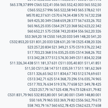
565.378,37.899 C565.522,41.056 565.552,42.003 565.552,50
C565.552,57.996 565.522,58.943 565.378,62.101
M570.82,37.631 C570.674,34.438 570.167,32.258
569.425,30.349 C568.659,28.377 567.633,26.702
565.965,25.035 C564.297,23.368 562.623,22.342
560.652,21.575 C558.743,20.834 556.562,20.326
553.369,20.18 C550.169,20.033 549.148,20 541,20
C532.853,20 531.831,20.033 528.631,20.18 C525.438,20.326
523.257,20.834 521.349,21.575 C519.376,22.342
517.703,23.368 516.035,25.035 C514.368,26.702
513.342,28.377 512.574,30.349 C511.834,32.258
511.326,34.438 511.181,37.631 C511.035,40.831 511,41.851
511,50 C511,58.147 511.035,59.17 511.181,62.369
C511.326,65.562 511.834,67.743 512.574,69.651
C513.342,71.625 514.368,73.296 516.035,74.965
C517.703,76.634 519.376,77.658 521.349,78.425
C523.257,79.167 525.438,79.673 528.631,79.82
C531.831,79.965 532.853,80.001 541,80.001 C549.148,80.001
550.169,79.965 553.369,79.82 C556.562,79.673
558.743,79.167 560.652,78.425 C562.623,77.658