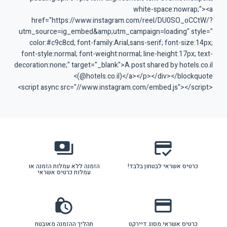
white-space:nowrap;"><a
href="https://www.instagram.com/reel/DU0SO_oCCtW/?
utm_source=ig_embed&amp;utm_campaign=loading" style="
color:#c9c8cd; font-family:Arial,sans-serif; font-size:14px;
font-style:normal; font-weight:normal; line-height:17px; text-
decoration:none;" target="_blank">A post shared by hotels.co.il
(@hotels.co.il)</a></p></div></blockquote>
<script async src="//www.instagram.com/embed.js"></script>
payments
credit_score
כרטיס אשראי לבטחון בלבד!
הזמנה ללא עמלות הזמנה או
עמלות כרטיס אשראי
lock_clock
credit_card
כרטיס אשראי מסוג דיירקט
תהליך ההזמנה מאובטח