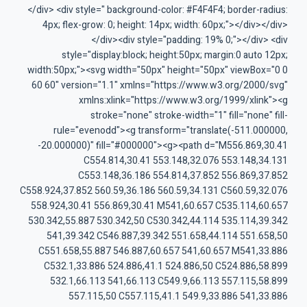
</div> <div style=" background-color: #F4F4F4; border-radius:
4px; flex-grow: 0; height: 14px; width: 60px;"></div></div>
</div><div style="padding: 19% 0;"></div> <div
style="display:block; height:50px; margin:0 auto 12px;
width:50px;"><svg width="50px" height="50px" viewBox="0 0
60 60" version="1.1" xmlns="https://www.w3.org/2000/svg"
xmlns:xlink="https://www.w3.org/1999/xlink"><g
stroke="none" stroke-width="1" fill="none" fill-
rule="evenodd"><g transform="translate(-511.000000,
-20.000000)" fill="#000000"><g><path d="M556.869,30.41
C554.814,30.41 553.148,32.076 553.148,34.131
C553.148,36.186 554.814,37.852 556.869,37.852
C558.924,37.852 560.59,36.186 560.59,34.131 C560.59,32.076
558.924,30.41 556.869,30.41 M541,60.657 C535.114,60.657
530.342,55.887 530.342,50 C530.342,44.114 535.114,39.342
541,39.342 C546.887,39.342 551.658,44.114 551.658,50
C551.658,55.887 546.887,60.657 541,60.657 M541,33.886
C532.1,33.886 524.886,41.1 524.886,50 C524.886,58.899
532.1,66.113 541,66.113 C549.9,66.113 557.115,58.899
557.115,50 C557.115,41.1 549.9,33.886 541,33.886