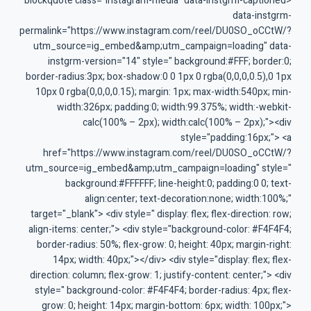
<blockquote class="instagram-media" data-instgrm-captioned
data-instgrm-
permalink="https://www.instagram.com/reel/DU0SO_oCCtW/?
utm_source=ig_embed&amp;utm_campaign=loading" data-
instgrm-version="14" style=" background:#FFF; border:0;
border-radius:3px; box-shadow:0 0 1px 0 rgba(0,0,0,0.5),0 1px
10px 0 rgba(0,0,0,0.15); margin: 1px; max-width:540px; min-
width:326px; padding:0; width:99.375%; width:-webkit-
calc(100% – 2px); width:calc(100% – 2px);"><div
style="padding:16px;"> <a
href="https://www.instagram.com/reel/DU0SO_oCCtW/?
utm_source=ig_embed&amp;utm_campaign=loading" style="
background:#FFFFFF; line-height:0; padding:0 0; text-
align:center; text-decoration:none; width:100%;"
target="_blank"> <div style=" display: flex; flex-direction: row;
align-items: center;"> <div style="background-color: #F4F4F4;
border-radius: 50%; flex-grow: 0; height: 40px; margin-right:
14px; width: 40px;"></div> <div style="display: flex; flex-
direction: column; flex-grow: 1; justify-content: center;"> <div
style=" background-color: #F4F4F4; border-radius: 4px; flex-
grow: 0; height: 14px; margin-bottom: 6px; width: 100px;">