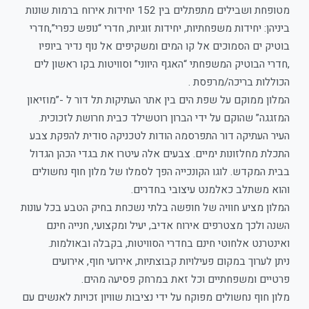
מטופחת ושבילים מתפתלים בין 152 יחידות אירוח ברמות שונות
ביניהן: יחידות משפחתיות, יחידות זוגיות, חדרי “נופש כפרי”,חדרי
בוטיק ים הסמוכים אל קו המים ומשקיפים אל נוף נדיר ביופיו
,חדרי הבוטיק המשפחתי “האגף היווני” וסוויטות בקו ראשון לים
הכוללות בריכה/מרפסת .
המלון ממוקם על שפת הים בין אתר העתיקות תל דור ל -”מוזיאון
המזגגה” שהוקם על ידי הברון רוטשילד כבית חרושת לזכוכית.
העיר העתיקה דור התפרסמה הודות לטכניקה סודית להפקת צבע
התכלת מחלזונות ימיים. צבעים אלה עיטרו את בגדי הכהן הגדול
בבית המקדש. לוגו הקונכייה הפך לסמלו של מלון חוף נחשולים
והוא משתלב כאלמנט עיצובי בחדרים.
המלון מציע חוויה של חופשה בלתי נשכחת בחיק הטבע בכל עונות
השנה ולכך מצטרפים אירוח אדיב, יעיל ומקצועי, חנייה חינם
ואינטרנט אלחוטי חינם בחדרי הסוויטות, בקבלה ובאולמות.
ניתן לערוך במקום פעילויות קבוצתיות, אירועי חוף, אירועים
פרטיים ומשפחתיים וכל זאת במרחק פסיעה מהים.
מלון חוף נחשולים מפוקח על ידי נציבות שוויון זכויות לאנשים עם