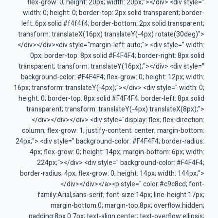
flex-grow: 0; height: 20px; width: 20px;"></div> <div style="
width: 0; height: 0; border-top: 2px solid transparent; border-
left: 6px solid #f4f4f4; border-bottom: 2px solid transparent;
transform: translateX(16px) translateY(-4px) rotate(30deg)">
</div></div><div style="margin-left: auto;"> <div style=" width:
0px; border-top: 8px solid #F4F4F4; border-right: 8px solid
transparent; transform: translateY(16px);"></div> <div style="
background-color: #F4F4F4; flex-grow: 0; height: 12px; width:
16px; transform: translateY(-4px);"></div> <div style=" width: 0;
height: 0; border-top: 8px solid #F4F4F4; border-left: 8px solid
transparent; transform: translateY(-4px) translateX(8px);">
</div></div></div> <div style="display: flex; flex-direction:
column; flex-grow: 1; justify-content: center; margin-bottom:
24px;"> <div style=" background-color: #F4F4F4; border-radius:
4px; flex-grow: 0; height: 14px; margin-bottom: 6px; width:
224px;"></div> <div style=" background-color: #F4F4F4;
border-radius: 4px; flex-grow: 0; height: 14px; width: 144px;">
</div></div></a><p style=" color:#c9c8cd; font-
family:Arial,sans-serif; font-size:14px; line-height:17px;
margin-bottom:0; margin-top:8px; overflow:hidden;
padding:8px 0 7px; text-align:center; text-overflow:ellipsis;