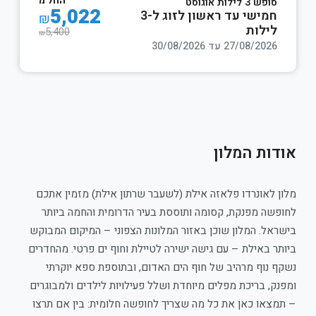
החל מ
סופש 3 לילות אוגוסט
5,022
חמישי עד ראשון לזוג ל-3
₪
לילות
5,400
₪
27/08/2026 עד 30/08/2026
אודות המלון
מלון לאונרדו פלאזה אילת (לשעבר שרתון אילת) מזמין אתכם
לחופשה מפנקת, קסומה ותוססת בעיר הדרומית והחמה ביותר
בישראל. המלון שוכן באזור המלונות הצפוני – המיקום המבוקש
ביותר באילת – עם גישה ישירה לטיילת וחוף ים פרטי. מהחדרים
נשקף נוף מרהיב של חוף הים האדום, ובתוספת ספא יוקרתי
ומפנק, בריכת מפלים מיוחדת ושלל פעילויות לילדים ולמבוגרים
– תמצאו כאן את כל מה שצריך לחופשה חלומית: בין אם תרצו