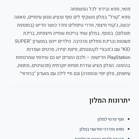
פנאי, ספא ובידור לכל המשפחה
ספא "קורל" במלון משקיף לים סוף ומציע מגוון עיסויים, סאונה
יבשה, ג’קוזי חיצוני, חדרי טיפולים וחדר כושר חדיש (בתוספת
תשלום). בנוסף, במלון שתי בריכות שחייה חיצוניות, בריכת
פעוטות ובריכת מפלים מרהיבה. הילדים ייהנו במועדון "SUPER
KID" עם ג’מבורי לקטנטנים, פינות יצירה, סרטים ועמדות
PlayStation חדישות – ולכם ההורים יש גם שירותי שמרטפות
בהזמנה. המלון מציע שדרת חנויות יוקרתית (תכשיטים, מתנות,
עיתונים, סלון יופי ומספרה) וגם חיי לילה עם מועדון "ברודווי".
יתרונות המלון
חוף פרטי למלון
ספא מודרני וחדשני במלון