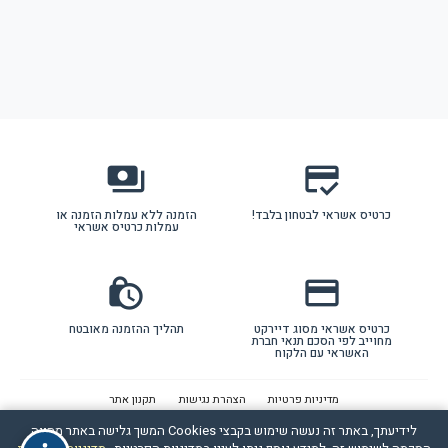
payments
credit_score
כרטיס אשראי לבטחון בלבד!
הזמנה ללא עמלות הזמנה או
עמלות כרטיס אשראי
lock_clock
credit_card
כרטיס אשראי מסוג דיירקט
תהליך ההזמנה מאובטח
מחוייב לפי הסכם תנאי חברת
האשראי עם הלקוח
מדיניות פרטיות
הצהרת נגישות
תקנון אתר
לידיעתך, באתר זה נעשה שימוש בקבצי Cookies המשך גלישה באתר מהווה