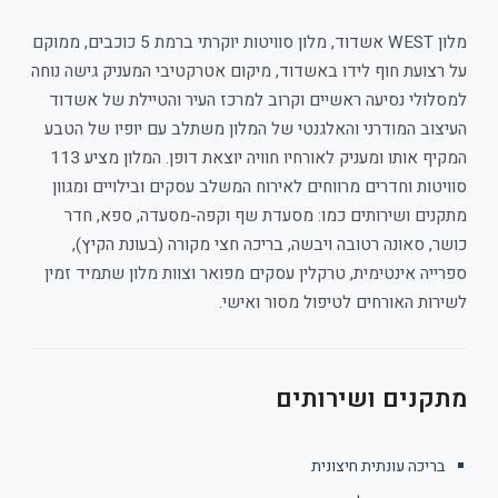
מלון WEST אשדוד, מלון סוויטות יוקרתי ברמת 5 כוכבים, ממוקם
על רצועת חוף לידו באשדוד, מיקום אטרקטיבי המעניק גישה נוחה
למסלולי נסיעה ראשיים וקרוב למרכז העיר והטיילת של אשדוד
העיצוב המודרני והאלגנטי של המלון משתלב עם יופיו של הטבע
המקיף אותו ומעניק לאורחיו חוויה יוצאת דופן. המלון מציע 113
סוויטות וחדרים מרווחים לאירוח המשלב עסקים ובילויים ומגוון
מתקנים ושירותים כמו: מסעדת שף וקפה-מסעדה, ספא, חדר
כושר, סאונה רטובה ויבשה, בריכה חצי מקורה (בעונת הקיץ),
ספרייה אינטימית, טרקלין עסקים מפואר וצוות מלון שתמיד זמין
לשירות האורחים לטיפול מסור ואישי.
מתקנים ושירותים
בריכה עונתית חיצונית