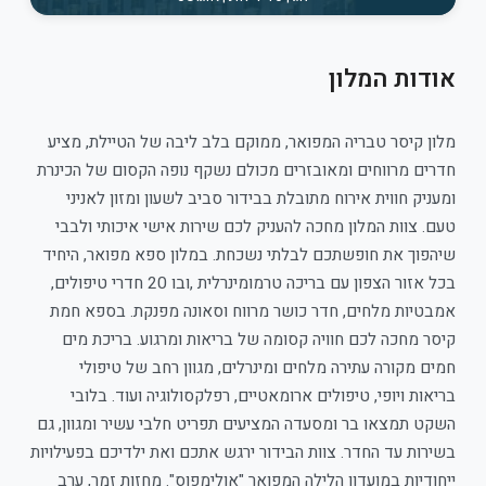
אודות המלון
מלון קיסר טבריה המפואר, ממוקם בלב ליבה של הטיילת, מציע
חדרים מרווחים ומאובזרים מכולם נשקף נופה הקסום של הכינרת
ומעניק חווית אירוח מתובלת בבידור סביב לשעון ומזון לאניני
טעם. צוות המלון מחכה להעניק לכם שירות אישי איכותי ולבבי
שיהפוך את חופשתכם לבלתי נשכחת. במלון ספא מפואר, היחיד
בכל אזור הצפון עם בריכה טרמומינרלית ,ובו 20 חדרי טיפולים,
אמבטיות מלחים, חדר כושר מרווח וסאונה מפנקת. בספא חמת
קיסר מחכה לכם חוויה קסומה של בריאות ומרגוע. בריכת מים
חמים מקורה עתירה מלחים ומינרלים, מגוון רחב של טיפולי
בריאות ויופי, טיפולים ארומאטיים, רפלקסולוגיה ועוד. בלובי
השקט תמצאו בר ומסעדה המציעים תפריט חלבי עשיר ומגוון, גם
בשירות עד החדר. צוות הבידור ירגש אתכם ואת ילדיכם בפעילויות
ייחודיות במועדון הלילה המפואר "אולימפוס". מחזות זמר, ערב