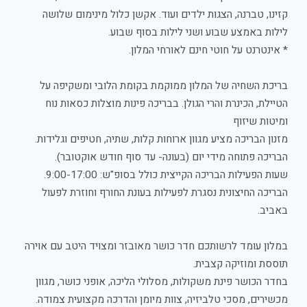
קזינו, טברנה, הצגות ילדים ועוד. אקשן כלול מינימום שלושה
לילות באמצע שבוע ושני לילות בסוף שבוע.
* אינטרנט על חוטי חינם לאורחי המלון.
בריכת השחיה של המלון ממוקמת בקומת הלובי ומשקיפה על
הטיילת, הכינרת והרי הגולן. בבריכה פינות מוצלות כסאות נוח
ומיטות שיזוף
מזנון הבריכה מציע מגוון ארוחות קלות, שתיה, חטיפים וגלידות.
הבריכה פתוחה מידי יום (בעונה- עד סוף חודש אוקטובר).
שעות הפעילות הבריכה הקייצית כולל בסופ"ש: 9:00-17:00.
הבריכה החיצונית נסגרת לפעילות בעונת החורף וחוזרת לפעול
באביב.
במלון עומד לרשותכם חדר כושר מאובזר ומצויד היטב עם אוירה
תוססת ומוזיקה קצבית.
בחדר הכושר פינת משקולות, מסלולי הליכה, אופני כושר, מגוון
מכשירים, מסכי טלביזיה, צוות מיומן והדרכה מקצועית צמודה.